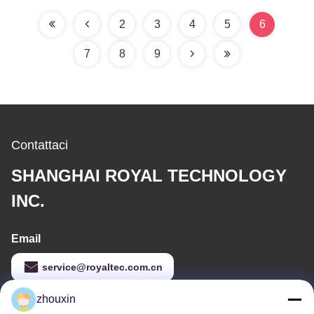
della mobilia PVD degli
dell'arco catodico
ss, multi attrezzatura del
2
3
4
5
6
rivestimento dell'arco
7
8
9
Contattaci
SHANGHAI ROYAL TECHNOLOGY
INC.
Email
service@royaltec.com.cn
zhouxin