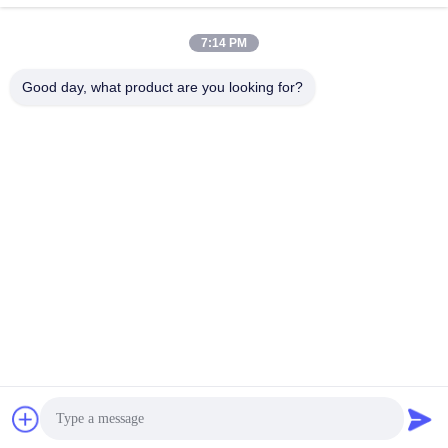
Il nostro indirizzo
7:14 PM
Indirizzo
ZONA INDUSTRIALE DELLA STRADA DI 819# SONGWEI (N.)
Good day, what product are you looking for?
SONGJIANG, SHANG HAI, CINA 201613
Telefono
86-21-37635838
Politica sulla privacy
|
Mappa del sito
Cina Buona qualità Macchina di rivestimento di vuoto di PVD
Fornitore. -2026 SHANGHAI ROYAL TECHNOLOGY INC. Tutti i
diritti riservati.