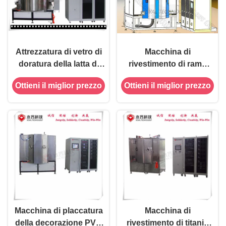
Attrezzatura di vetro di
Macchina di
doratura della latta di
rivestimento di rame
PVD, macchina di
della latta del circuito,
Ottieni il miglior prezzo
Ottieni il miglior prezzo
placcatura dello ione di
magnetron di MF che
vuoto di PVD per
farfuglia sistema
ceramico e di vetro
Macchina di placcatura
Macchina di
della decorazione PVD
rivestimento di titanio