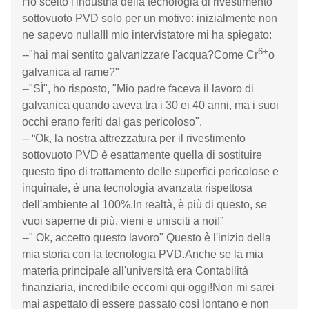
Ho scelto l'industria della tecnologia di rivestimento
sottovuoto PVD solo per un motivo: inizialmente non
ne sapevo nulla!Il mio intervistatore mi ha spiegato:
6+
--"hai mai sentito galvanizzare l'acqua?Come Cr
o
galvanica al rame?"
--"SÌ", ho risposto, "Mio padre faceva il lavoro di
galvanica quando aveva tra i 30 ei 40 anni, ma i suoi
occhi erano feriti dal gas pericoloso".
-- “Ok, la nostra attrezzatura per il rivestimento
sottovuoto PVD è esattamente quella di sostituire
questo tipo di trattamento delle superfici pericolose e
inquinate, è una tecnologia avanzata rispettosa
dell'ambiente al 100%.In realtà, è più di questo, se
vuoi saperne di più, vieni e unisciti a noi!”
--" Ok, accetto questo lavoro" Questo è l'inizio della
mia storia con la tecnologia PVD.Anche se la mia
materia principale all'università era Contabilità
finanziaria, incredibile eccomi qui oggi!Non mi sarei
mai aspettato di essere passato così lontano e non