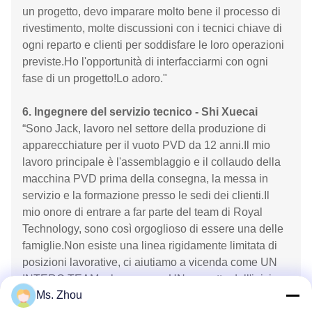
un progetto, devo imparare molto bene il processo di
rivestimento, molte discussioni con i tecnici chiave di
ogni reparto e clienti per soddisfare le loro operazioni
previste.Ho l'opportunità di interfacciarmi con ogni
fase di un progetto!Lo adoro."
6. Ingegnere del servizio tecnico - Shi Xuecai
“Sono Jack, lavoro nel settore della produzione di
apparecchiature per il vuoto PVD da 12 anni.Il mio
lavoro principale è l'assemblaggio e il collaudo della
macchina PVD prima della consegna, la messa in
servizio e la formazione presso le sedi dei clienti.Il
mio onore di entrare a far parte del team di Royal
Technology, sono così orgoglioso di essere una delle
famiglie.Non esiste una linea rigidamente limitata di
posizioni lavorative, ci aiutiamo a vicenda come UN
INTERO TEAM a lavorare su UN progetto dall'inizio
Ms. Zhou
alla fine, tutti vengono coinvolti nel progetto con