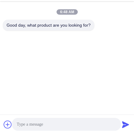
passione!Royal Technology è il posto in cui voglio
lavorare".
6:48 AM
Good day, what product are you looking for?
7. Team tecnico del servizio post-vendita
d'oltremare: per fornire installazione, messa in
servizio, manutenzione,
7.1 Iran
Indirizzo dell'ufficio ROBOCIS: unità 8, No.40, mobini
Ave, Beheshti street, Teheran, Iran
Indirizzo di fabbrica: No.30, Third Street, città
industriale di Kaveh, Saveh, Iran
Telefono: +98-9129436759
E-mail: alireza.torabi@royaltec.com.cn
7.2 Messico
Froylán Montemayor Martínez
Telefono: +52-8115293697